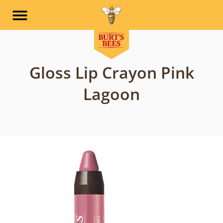
Skip to main navigation
Skip to content
Skip to footer
Gloss Lip Crayon Pink
Lagoon