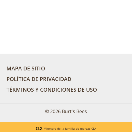
Hecho en un 60 % con m
Succinato de diheptilo, ca
aceite de ricino (ricinus c
annuus), cera de abeja (ce
cerífera), alcohol de behen
ácido triglicérido C12-C18
carnaúba (cera de copernic
(moringa oleifera), semill
MAPA DE SITIO
POLÍTICA DE PRIVACIDAD
TÉRMINOS Y CONDICIONES DE USO
© 2026 Burt's Bees
Miembro de la familia de marcas CLX