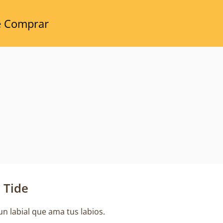
 Comprar
p Tide
un labial que ama tus labios.